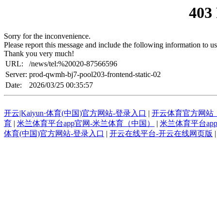
403
Sorry for the inconvenience.
Please report this message and include the following information to us
Thank you very much!
URL:
/news/tel:%20020-87566596
Server:
prod-qwmh-bj7-pool203-frontend-static-02
Date:
2026/03/25 00:35:57
开云|Kaiyun·体育(中国)官方网站-登录入口
|
开云体育官方网站
育
|
米兰体育平台app官网-米兰体育（中国）
|
米兰体育平台ap
体育(中国)官方网站-登录入口
|
开云在线平台-开云在线网页版