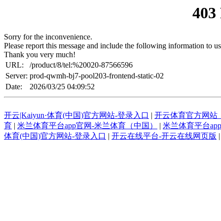
403
Sorry for the inconvenience.
Please report this message and include the following information to us
Thank you very much!
URL:
/product/8/tel:%20020-87566596
Server:
prod-qwmh-bj7-pool203-frontend-static-02
Date:
2026/03/25 04:09:52
开云|Kaiyun·体育(中国)官方网站-登录入口
|
开云体育官方网站
育
|
米兰体育平台app官网-米兰体育（中国）
|
米兰体育平台ap
体育(中国)官方网站-登录入口
|
开云在线平台-开云在线网页版