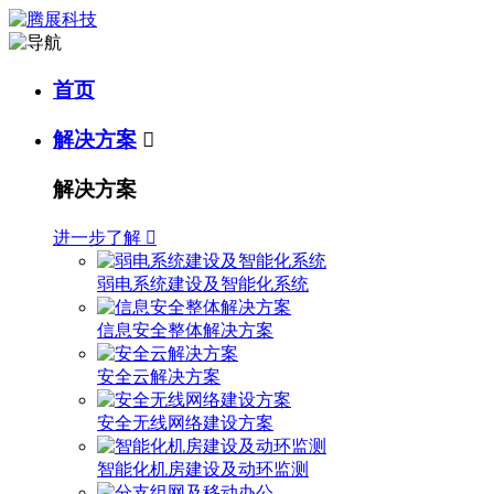
首页
解决方案

解决方案
进一步了解

弱电系统建设及智能化系统
信息安全整体解决方案
安全云解决方案
安全无线网络建设方案
智能化机房建设及动环监测