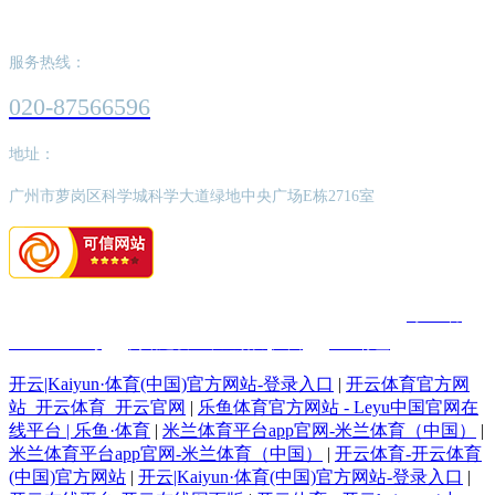
开云·体育 (sport)官方网站 - kaiyun登录入口,
服务热线：
020-87566596
地址：
广州市萝岗区科学城科学大道绿地中央广场E栋2716室
版权所有：开云·体育 (sport)官方网站 - kaiyun登录入口,
粤ICP备
2022062526号
网站建设：中企动力
广州
SEO标签
开云|Kaiyun·体育(中国)官方网站-登录入口
|
开云体育官方网
站_开云体育_开云官网
|
乐鱼体育官方网站 - Leyu中国官网在
线平台 | 乐鱼·体育
|
米兰体育平台app官网-米兰体育（中国）
|
米兰体育平台app官网-米兰体育（中国）
|
开云体育-开云体育
(中国)官方网站
|
开云|Kaiyun·体育(中国)官方网站-登录入口
|