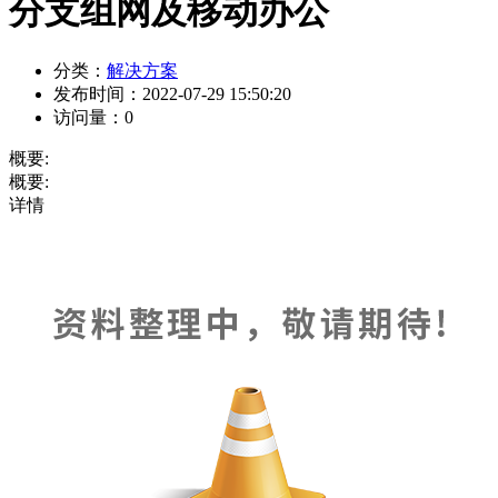
分支组网及移动办公
分类：
解决方案
发布时间：
2022-07-29 15:50:20
访问量：
0
概要:
概要:
详情