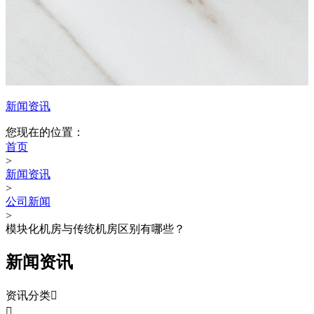
新闻资讯
您现在的位置：
首页
>
新闻资讯
>
公司新闻
>
模块化机房与传统机房区别有哪些？
新闻资讯
资讯分类

