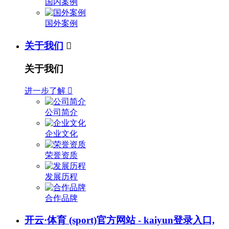
国内案例
国外案例
关于我们

关于我们
进一步了解

公司简介
企业文化
荣誉资质
发展历程
合作品牌
开云·体育 (sport)官方网站 - kaiyun登录入口,