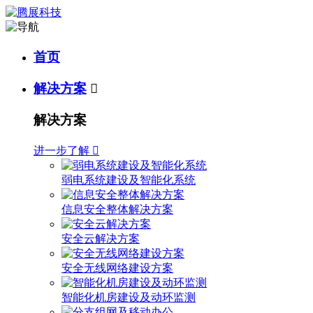
首页
解决方案

解决方案
进一步了解

弱电系统建设及智能化系统
信息安全整体解决方案
安全云解决方案
安全无线网络建设方案
智能化机房建设及动环监测