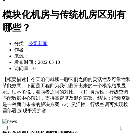
模块化机房与传统机房区别有
哪些？
分类：
公司新闻
作者：
来源：
发布时间：
2022-05-10
访问量：
0
【概要描述】
今天咱们就聊一聊它们之间的灵活性及可靠性和
节能效果。下面是工程师为我们测算出来的一个模拟结果显
示。话不多说，看两者之间的对比。（1）灵活性：行级空调
匹配数据中心演进，支持高密度及混合部署。结论：行级空调
是一种面向未来的解决方案（2）灵活性：行级空调可实现按
需部署,实现平滑扩容

