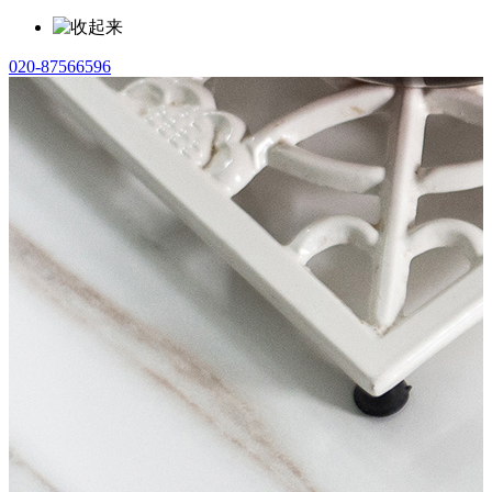
020-87566596