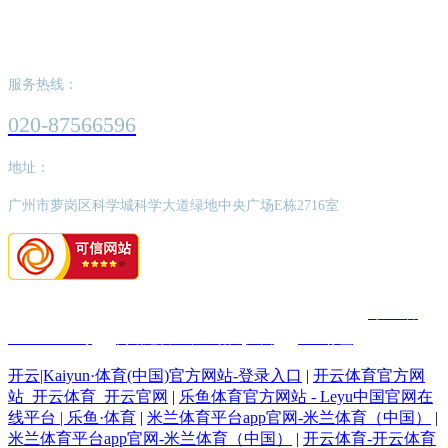
开云·体育 (sport)官方网站 - kaiyun登录入口,
服务热线：
020-87566596
地址：
广州市萝岗区科学城科学大道绿地中央广场E栋2716室
版权所有：开云·体育 (sport)官方网站 - kaiyun登录入口,
粤ICP备
2022062526号
网站建设：中企动力
广州
SEO标签
开云|Kaiyun·体育(中国)官方网站-登录入口
|
开云体育官方网
站_开云体育_开云官网
|
乐鱼体育官方网站 - Leyu中国官网在
线平台 | 乐鱼·体育
|
米兰体育平台app官网-米兰体育（中国）
|
米兰体育平台app官网-米兰体育（中国）
|
开云体育-开云体育